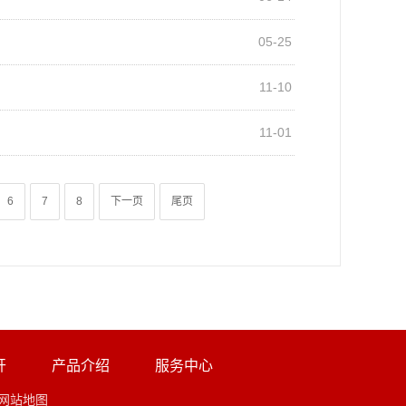
05-25
11-10
11-01
6
7
8
下一页
尾页
开
产品介绍
服务中心
网站地图