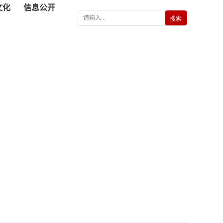
文化
信息公开