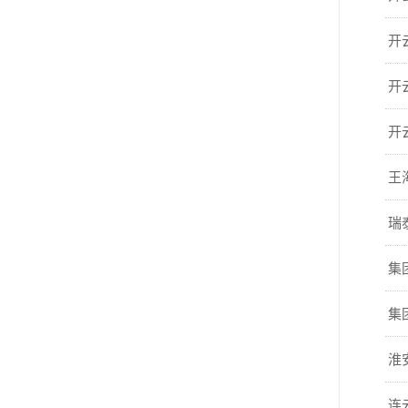
开
开
开
王
瑞
集
集
淮
连