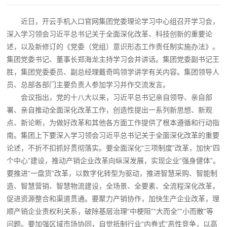
近日，开云手机入口官网集团党委理论学习中心组召开学习会，
深入学习领会习近平总书记关于全面深化改革、科技创新的重要论
述，以及新修订的《党委（党组）意识形态工作责任制实施办法》。
集团党委书记、董事长郑海龙主持学习会并讲话。集团党委副书记王
胜，集团党委委员、副总经理戴奇鸣领学讲学有关内容。集团领导人
员、总部各部门主要负责人参加学习并作交流发言。
会议指出，党的十八大以来，习近平总书记亲自领导、亲自部
署、亲自推动全面深化改革工作，创造性提出一系列新思想、新观
点、新论断，为做好改革和其他各方面工作提供了根本遵循和行动指
南。集团上下要深入学习领会习近平总书记关于全面深化改革的重要
论述，不折不扣抓好贯彻落实。要全面深化“三项制度”改革，加快“四
个中心”建设，推动产销企业改革向纵深发展，实现企业“强身健体”。
要推进“一盘货”改革，以数字化转型为驱动，推进智慧采购、智能制
造、智慧营销、智慧物流建设，全场景、全要素、全流程深化改革，
促进资源整合和渠道贯通。要聚力产销协作，加快生产企业改革，理
顺产销企业责权利关系，破除基层治理“中梗阻”“大而全”“小而散”等
问题。要加强区域市场协同，自觉抵制行业“内卷式”恶性竞争，以高