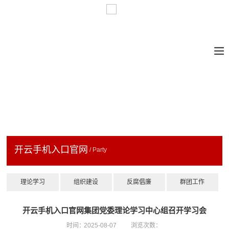
开云手机入口官网
/ Party
理论学习
组织建设
反腐倡廉
群团工作
开云手机入口官网集团党委理论学习中心组召开学习会
时间：
2025-08-07
浏览次数：