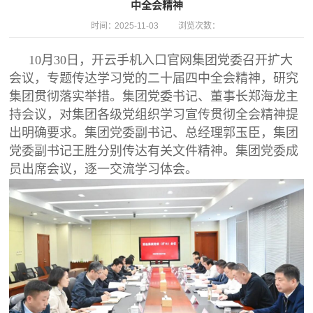
中全会精神
时间：
2025-11-03
浏览次数：
10
月30日，开云手机入口官网集团党委召开扩大
会议，专题传达学习党的二十届四中全会精神，研究
集团贯彻落实举措。集团党委书记、董事长郑海龙主
持会议，对集团各级党组织学习宣传贯彻全会精神提
出明确要求。集团党委副书记、总经理郭玉臣，集团
党委副书记王胜分别传达有关文件精神。集团党委成
员出席会议，逐一交流学习体会。