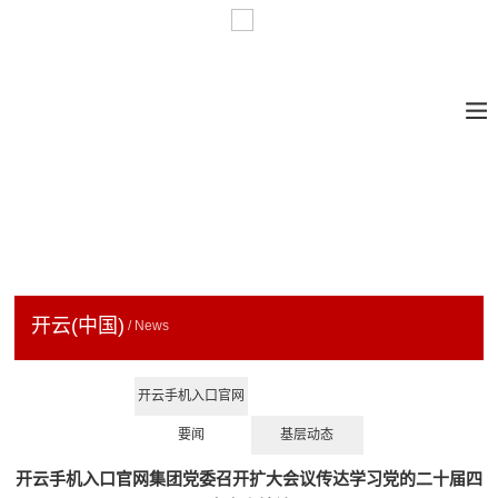
开云(中国)
/ News
开云手机入口官网
要闻
基层动态
开云手机入口官网集团党委召开扩大会议传达学习党的二十届四